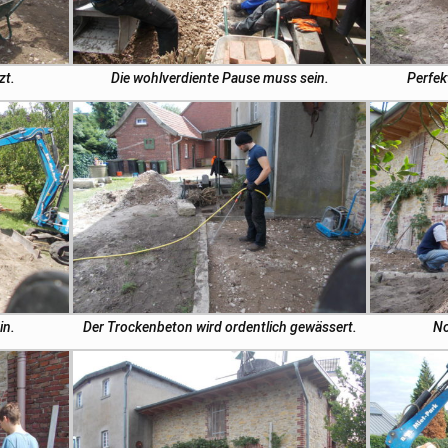
zt.
Die wohlverdiente Pause muss sein.
Perfek
in.
Der Trockenbeton wird ordentlich gewässert.
No