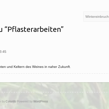
Wintereinbruch
u “
Pflasterarbeiten
”
3:45
nten und Keltern des Weines in naher Zukunft.
e by
Colorlib
Powered by
WordPress