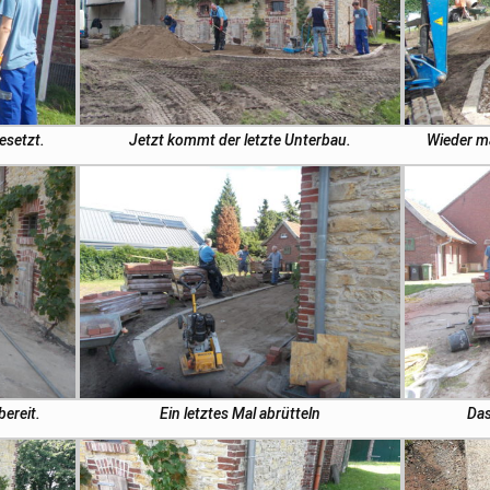
esetzt.
Jetzt kommt der letzte Unterbau.
Wieder ma
bereit.
Ein letztes Mal abrütteln
Das