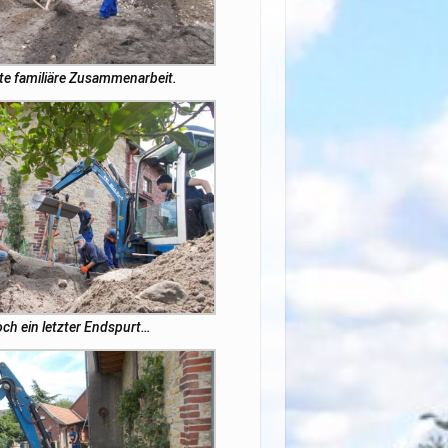
te familiäre Zusammenarbeit.
ch ein letzter Endspurt…